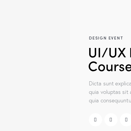
DESIGN EVENT
UI/UX 
Cours
Dicta sunt expli
quia voluptas sit 
quia consequuntur