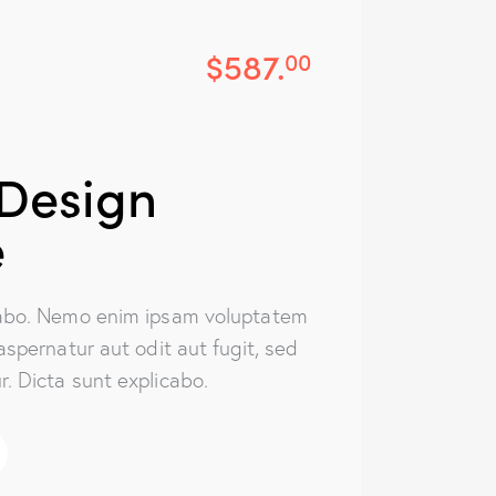
$587.
00
Design
e
cabo. Nemo enim ipsam voluptatem
aspernatur aut odit aut fugit, sed
. Dicta sunt explicabo.